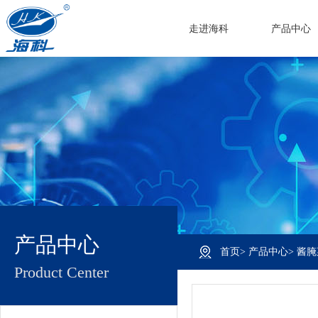
走进海科
产品中心
产品中心
首页
>
产品中心
>
酱腌
Product Center